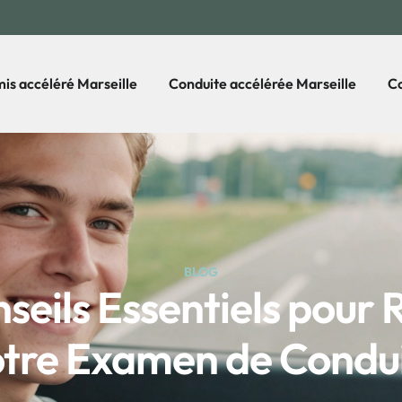
is accéléré Marseille
Conduite accélérée Marseille
Co
BLOG
seils Essentiels pour 
tre Examen de Condu