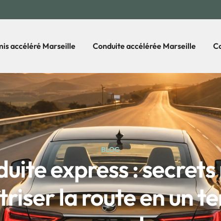
is accéléré Marseille
Conduite accélérée Marseille
Co
BLOG
uite express : secrets
riser la route en un 