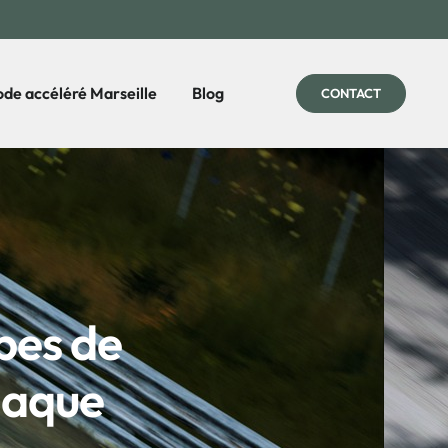
de accéléré Marseille
Blog
CONTACT
pes de
haque