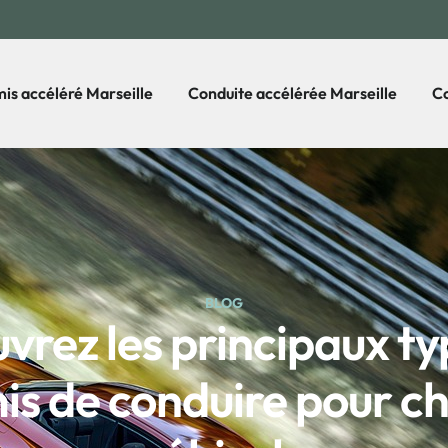
is accéléré Marseille
Conduite accélérée Marseille
Co
BLOG
vrez les principaux ty
is de conduire pour c