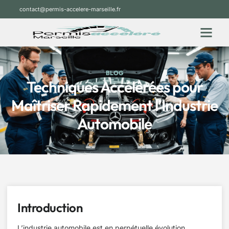
contact@permis-accelere-marseille.fr
BLOG
Techniques Accélérées pour
Maîtriser Rapidement l’Industrie
Automobile
Introduction
L’industrie automobile est en perpétuelle évolution.